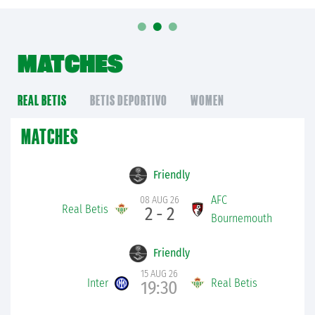
02
01
03
MATCHES
REAL BETIS
BETIS DEPORTIVO
WOMEN
MATCHES
Friendly
AFC
08 AUG 26
Real Betis
2 - 2
Bournemouth
Friendly
15 AUG 26
Inter
Real Betis
19:30