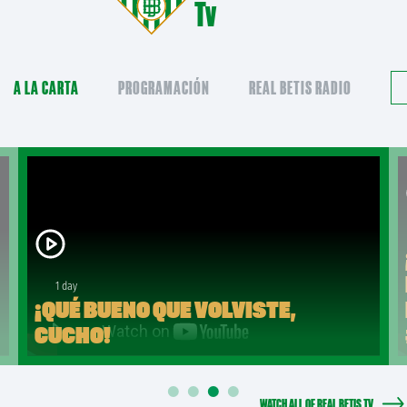
Tv
A LA CARTA
PROGRAMACIÓN
REAL BETIS RADIO
1 day
¡ASÍ HAN SALT
EQUIPOS A LA 
QUE VOLVISTE,
DEL
#REALBETISAF
1
2
3
4
WATCH ALL OF REAL BETIS TV