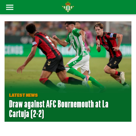
nemouth at La
LATEST NEWS
Victory against Arsenal