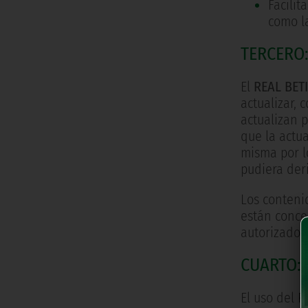
Facilit
como la
TERCERO
El
REAL BET
actualizar, 
actualizan p
que la actu
misma por l
pudiera deri
Los conteni
están conce
autorizados
CUARTO:
El uso del P