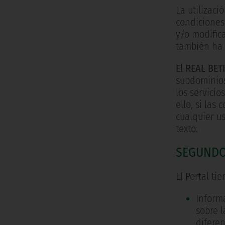
La utilizac
condiciones 
y/o modifica
también ha 
El REAL BET
subdominios
los servicio
ello, si la
cualquier us
texto.
SEGUNDO
El Portal ti
Informa
sobre l
diferen