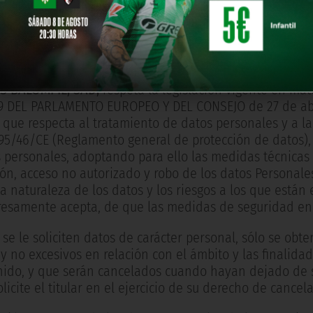
cios o productos suministrados por el
REAL BETIS BALOM
o en la forma y cuantía que se determine en las corresp
IS BALOMPIÉ, SAD,
respeta la legislación vigente en mat
9 DEL PARLAMENTO EUROPEO Y DEL CONSEJO de 27 de abril
o que respecta al tratamiento de datos personales y a la
 95/46/CE (Reglamento general de protección de datos), 
 personales, adoptando para ello las medidas técnicas 
ión, acceso no autorizado y robo de los datos Personale
la naturaleza de los datos y los riesgos a los que están 
resamente acepta, de que las medidas de seguridad en
se le soliciten datos de carácter personal, sólo se ob
y no excesivos en relación con el ámbito y las finalidad
ido, y que serán cancelados cuando hayan dejado de se
licite el titular en el ejercicio de su derecho de cancela