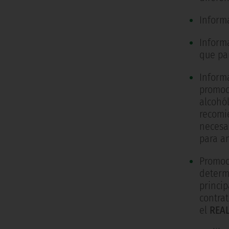
Inform
Informa
que par
Informa
promoc
alcohól
recomi
necesa
para a
Promoci
determi
princip
contrat
el
REAL