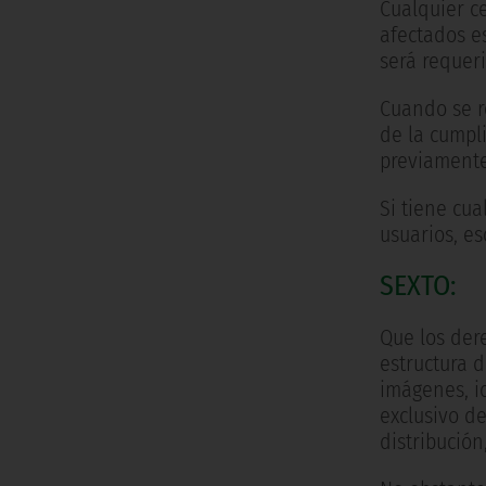
Cualquier c
afectados es
será requeri
Cuando se r
de la cumpl
previamente
Si tiene cu
usuarios, es
SEXTO:
Que los der
estructura d
imágenes, ic
exclusivo d
distribució