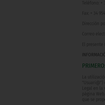
Teléfono: + 
Fax: + 34 954
Dirección po
Correo elec
El presente 
INFORMACIÓ
PRIMERO
La utilizac
"Usuari@") e
Legal en la
página Web.
que se propo