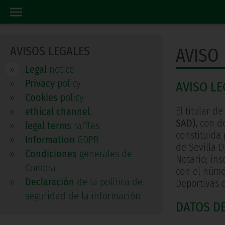
LEGAL
HOME
AVISOS LEGALES
AVISO
»
Legal
notice
»
Privacy
policy
AVISO LE
»
Cookies
policy
El titular de
»
ethical channel
.
SAD),
con dom
»
legal terms
raffles
constituida 
»
Information
GDPR
de Sevilla 
»
Condiciones
generales de
Notario; ins
Compra
con el núme
»
Declaración
de la política de
Deportivas 
seguridad de la información
DATOS D