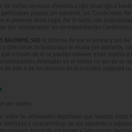
ión de ciertos servicios ofrecidos a l@s Usuari@s a tra
particulares propias (en adelante, las "Condiciones Par
n el presente Aviso Legal. Por lo tanto, con anterioridad
de leer atentamente las correspondientes Condiciones 
IS BALOMPIÉ, SAD
le informa de que el acceso y uso de
 y directorios incluidos bajo la misma (en adelante, 
s que a través de él se puedan obtener, están sujetos a 
s consideraciones detalladas en el mismo no son de su c
o de éste o de los servicios en él incluidos implicará l
:
ene por objeto:
r sobre las actividades deportivas que realizan todos 
a identidad y características de sus jugadores y jugadora
tes equipos dentro de los grupos y ligas donde particip