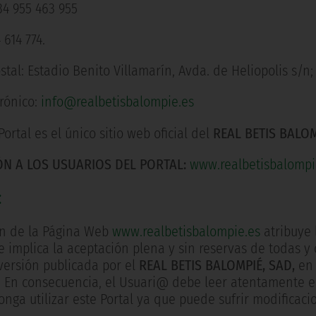
34 955 463 955
 614 774.
stal: Estadio Benito Villamarín, Avda. de Heliopolis s/n; 
trónico:
info@realbetisbalompie.es
Portal es el único sitio web oficial del
REAL BETIS BALOM
N A LOS USUARIOS DEL PORTAL:
www.realbetisbalompi
:
ión de la Página Web
www.realbetisbalompie.es
atribuye 
 implica la aceptación plena y sin reservas de todas y 
 versión publicada por el
REAL BETIS BALOMPIÉ, SAD,
en 
 En consecuencia, el Usuari@ debe leer atentamente el
nga utilizar este Portal ya que puede sufrir modificaci