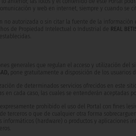
lo anterior, las fotos y el contenido de este Portal po
omunicación y web en internet, siempre y cuando se cit
ón no autorizada o sin citar la fuente de la información
chos de Propiedad Intelectual o Industrial de
REAL BETI
establecidas.
nes generales que regulan el acceso y utilización del s
SAD,
pone gratuitamente a disposición de los usuarios de
ización de determinados servicios ofrecidos en este siti
as en cada caso, las cuales se entenderán aceptadas por
xpresamente prohibido el uso del Portal con fines lesi
de terceros o que de cualquier otra forma sobrecarguen
 informáticos (hardware) o productos y aplicaciones in
eros.