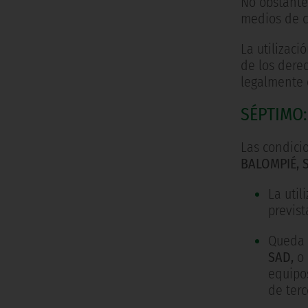
No obstante 
medios de c
La utilizaci
de los dere
legalmente 
SÉPTIMO:
Las condicio
BALOMPIÉ, 
La util
previst
Queda e
SAD,
o 
equipos
de terc