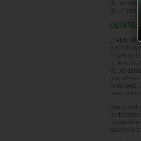
de los servi
de un preci
QUINTO:
El
REAL BET
(UE)2016/67
físicas en l
la Directiva
de los datos
uso, alterac
tecnología, 
usuario exp
Que cuando 
pertinentes 
hayan obten
cuando lo so