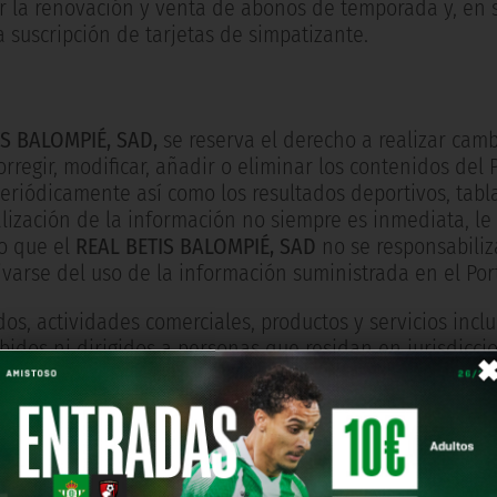
ar la renovación y venta de abonos de temporada y, en 
 suscripción de tarjetas de simpatizante.
:
IS BALOMPIÉ, SAD,
se reserva el derecho a realizar cambi
corregir, modificar, añadir o eliminar los contenidos del
eriódicamente así como los resultados deportivos, tablas
alización de la información no siempre es inmediata, le
o que el
REAL BETIS BALOMPIÉ, SAD
no se responsabiliz
varse del uso de la información suministrada en el Port
dos, actividades comerciales, productos y servicios inc
bidos ni dirigidos a personas que residan en jurisdicc
.
ortal del
REAL BETIS BALOMPIÉ, SAD
tiene carácter grat