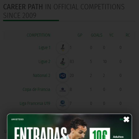
CAREER PATH
IN OFFICIAL COMPETITIONS
SINCE 2009
COMPETITION
GOALS
Ligue 1
1
0
0
0
Ligue 2
83
5
10
0
National 2
20
2
2
0
Copa de Francia
8
1
0
0
Liga Francesa U19
7
0
0
0
×
Clasificación Europeo U19
5
1
0
0
Ligue 2 - Play Offs Ascenso
2
1
0
0