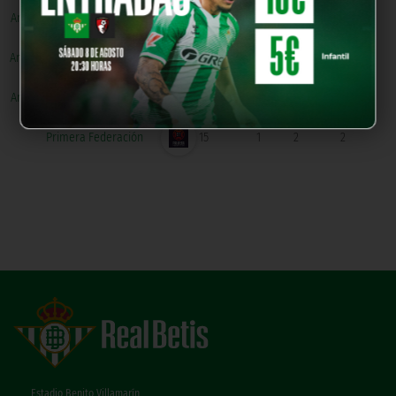
Amistosos Selecciones U19
3
0
0
0
Amistosos Selecciones U20
5
0
1
0
Amistosos Selecciones U18
9
2
0
0
Primera Federación
15
1
2
2
Estadio Benito Villamarín