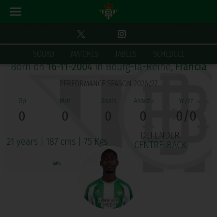
YOAN WAKIS KORÉ
SQUAD
MATCHES
TABLES
SCHEDULE
Born on
16-11-2004
in Bourg-la-Reine,
Francia
PERFORMANCE SEASON 2026/27
0
0
0
0
0/0
DEFENDER
21 years
|
187 cms
|
75 Kgs
CENTRE-BACK