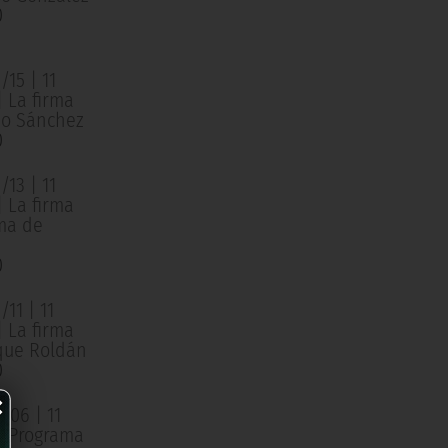
0
15 | 11
| La firma
o Sánchez
0
13 | 11
| La firma
ma de
0
11 | 11
| La firma
que Roldán
0
×
/06 | 11
 | Programa