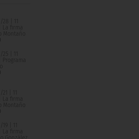
/28 | 11
| La firma
o Montaño
0
/25 | 11
 | Programa
o
0
21 | 11
| La firma
o Montaño
0
19 | 11
| La firma
o González