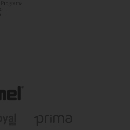
| Programa
o
0