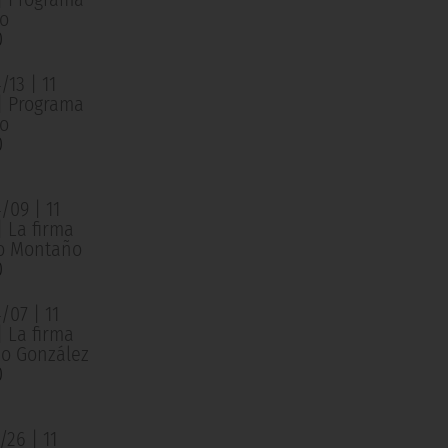
o
0
13 | 11
 | Programa
o
0
/09 | 11
| La firma
o Montaño
0
/07 | 11
| La firma
o González
0
26 | 11