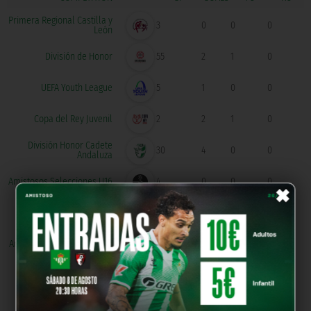
Primera Regional Castilla y
3
0
0
0
León
División de Honor
55
2
1
0
UEFA Youth League
5
1
0
0
Copa del Rey Juvenil
2
2
1
0
División Honor Cadete
30
4
0
0
Andaluza
×
Amistosos Selecciones U16
4
0
0
0
Amistosos Clubes U19
1
0
0
0
Amistosos Selecciones U15
7
0
1
0
Primera Federación
4
0
0
0