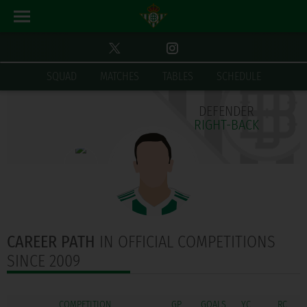
PERFORMANCE SEASON
SQUAD
MATCHES
TABLES
SCHEDULE
DEFENDER
RIGHT-BACK
CAREER PATH
IN OFFICIAL COMPETITIONS
SINCE 2009
COMPETITION
GOALS