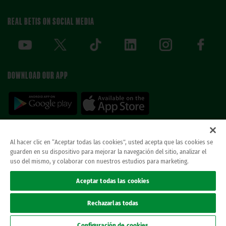
REAL BETIS ON SOCIAL MEDIA
DOWNLOAD OUR APP
Al hacer clic en “Aceptar todas las cookies”, usted acepta que las cookies se
guarden en su dispositivo para mejorar la navegación del sitio, analizar el
© REAL BETIS BALOMPIE.
This website is the only official Real Betis Balompié. All
uso del mismo, y colaborar con nuestros estudios para marketing.
rights reserved..
Legal notice
Aceptar todas las cookies
Privacy policy
Cookies
Rechazarlas todas
Accessibility
ethical channel
Configuración de cookies