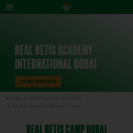
REAL BETIS ACADEMY
INTERNATIONAL DUBAI
SECURE YOUR SPOT
ACADEMIAS
REAL BETIS ACADEMY INTERNATIONAL
REAL BETIS ACADEMY INTERNATIONAL
DUBAI
REAL BETIS CAMP DUBAI