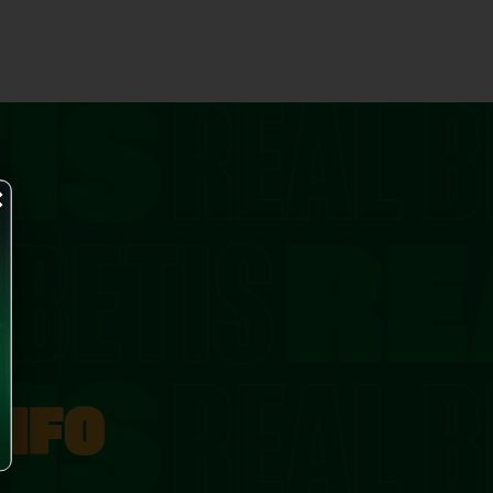
×
INFO