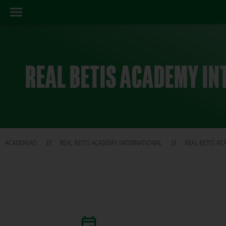
REAL BETIS ACADEMY IN
ACADEMIAS
REAL BETIS ACADEMY INTERNATIONAL
REAL BETIS A