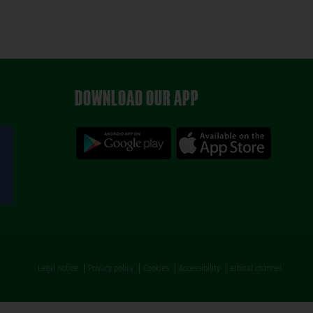
DOWNLOAD OUR APP
Legal notice
Privacy policy
Cookies
Accessibility
ethical channel