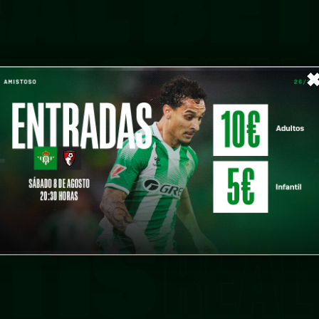
CONTACT US
 ASK FOR MORE 
ASK FOR MORE INFO HERE