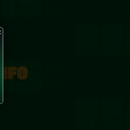
×
INFO