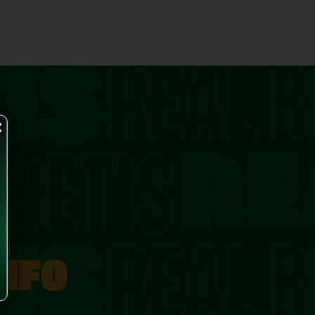
×
INFO