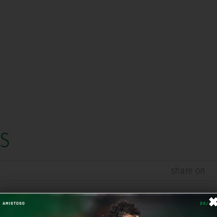
OS
share on