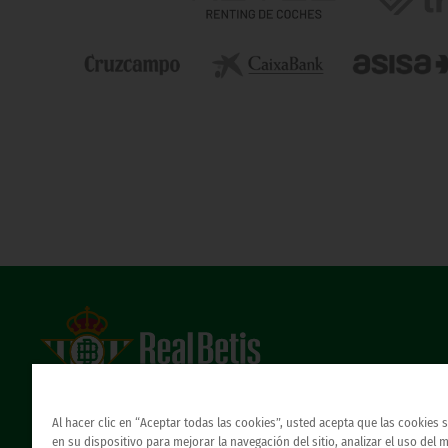
Estadio Benito Villamarín
Avda. de Heliópolis s/n, 41012 Sevilla
Al hacer clic en “Aceptar todas las cookies”, usted acepta que las cookies
Atención al Bético
en su dispositivo para mejorar la navegación del sitio, analizar el uso del 