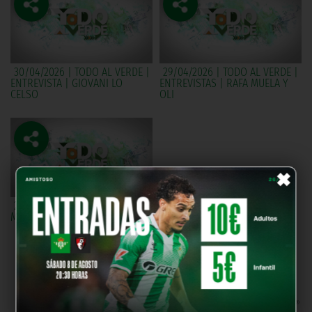
30/04/2026 | TODO AL VERDE |
29/04/2026 | TODO AL VERDE |
ENTREVISTA | GIOVANI LO
ENTREVISTAS | RAFA MUELA Y
CELSO
OLI
×
28/04/2026 | TODO AL VERDE |
MANU GONZALEZ
OUR PARTNERS