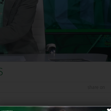
S
share on