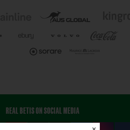
REAL BETIS ON SOCIAL MEDIA