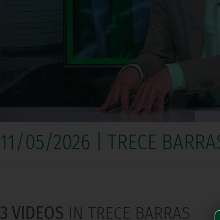
11/05/2026 | TRECE BARRA
3 VIDEOS
IN TRECE BARRAS