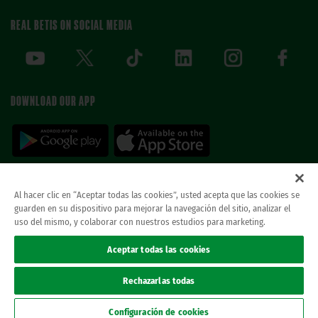
REAL BETIS ON SOCIAL MEDIA
DOWNLOAD OUR APP
Al hacer clic en “Aceptar todas las cookies”, usted acepta que las cookies se
guarden en su dispositivo para mejorar la navegación del sitio, analizar el
© REAL BETIS BALOMPIE.
This website is the only official Real Betis Balompié. All
uso del mismo, y colaborar con nuestros estudios para marketing.
rights reserved..
Legal notice
Aceptar todas las cookies
Privacy policy
Cookies
Rechazarlas todas
Accessibility
ethical channel
Configuración de cookies