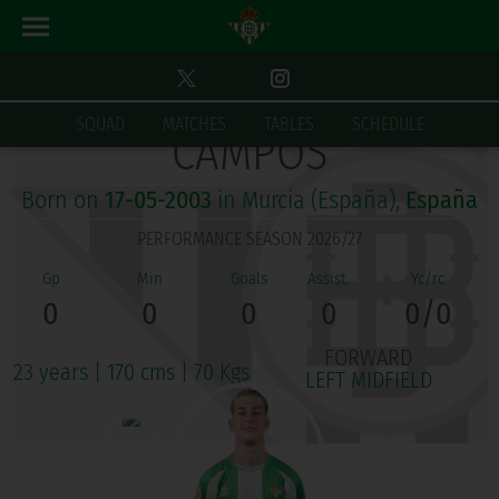
ANTONIO MANUEL TORAL
SQUAD
MATCHES
TABLES
SCHEDULE
CAMPOS
Born on
17-05-2003
in Murcia (España),
España
PERFORMANCE SEASON 2026/27
0
0
0
0
0/0
FORWARD
23 years
|
170 cms
|
70 Kgs
LEFT MIDFIELD