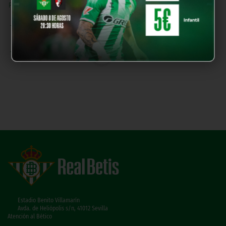
Primera Federación - Play
2
0
0
0
Offs Ascenso
Tercera Federación - Play
6
1
2
0
Offs Ascenso
Trofeo Ciudad de Alicante
1
0
0
0
Estadio Benito Villamarín
Avda. de Heliópolis s/n, 41012 Sevilla
Atención al Bético