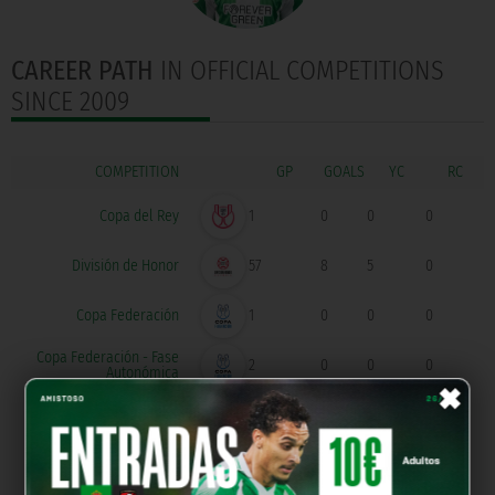
CAREER PATH
IN OFFICIAL COMPETITIONS
SINCE 2009
COMPETITION
GOALS
Copa del Rey
1
0
0
0
División de Honor
57
8
5
0
Copa Federación
1
0
0
0
Copa Federación - Fase
2
0
0
0
×
Autonómica
Primera Federación
52
0
4
1
Tercera Federación
52
4
8
0