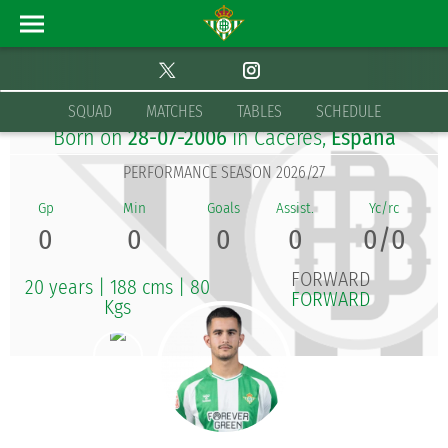
RODRIGO MARINA PARRA
SQUAD
MATCHES
TABLES
SCHEDULE
Born on
28-07-2006
in Cáceres,
España
PERFORMANCE SEASON 2026/27
0
0
0
0
0/0
FORWARD
20 years
|
188 cms
|
80
FORWARD
Kgs