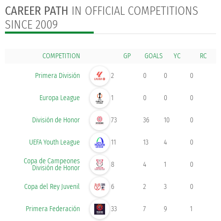
CAREER PATH
IN OFFICIAL COMPETITIONS
SINCE 2009
COMPETITION
GOALS
Primera División
2
0
0
0
Europa League
1
0
0
0
División de Honor
73
36
10
0
UEFA Youth League
11
13
4
0
Copa de Campeones
8
4
1
0
División de Honor
Copa del Rey Juvenil
6
2
3
0
Primera Federación
33
7
9
1