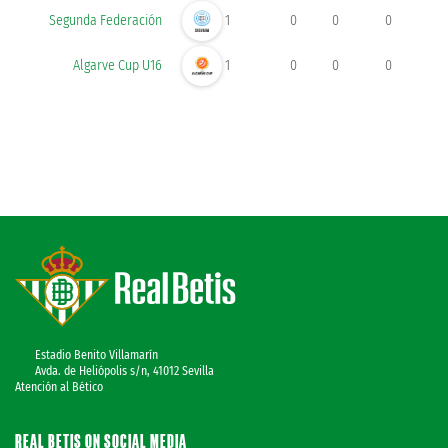
Segunda Federación
1
0
0
0
Algarve Cup U16
1
0
0
0
Estadio Benito Villamarín
Avda. de Heliópolis s/n, 41012 Sevilla
Atención al Bético
REAL BETIS ON SOCIAL MEDIA