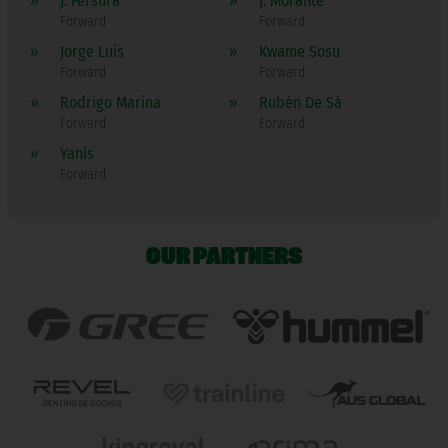
»
J. Fersura
»
J. Morante
Forward
Forward
»
Jorge Luis
»
Kwame Sosu
Forward
Forward
»
Rodrigo Marina
»
Rubén De Sá
Forward
Forward
»
Yanís
Forward
OUR PARTNERS