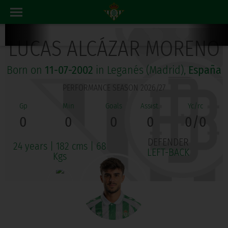
LUCAS ALCÁZAR MORENO
Born on
11-07-2002
in Leganés (Madrid),
España
PERFORMANCE SEASON 2026/27
0
0
0
0
0/0
DEFENDER
24 years
|
182 cms
|
68
LEFT-BACK
Kgs