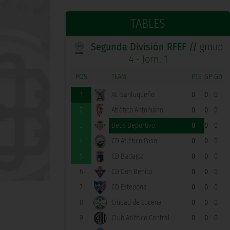
TABLES
Segunda División RFEF //
group
4 - Jorn. 1
POS
TEAM
PTS
GP
GD
1
At. Sanluqueño
0
0
0
2
Atlético Antoniano
0
0
0
3
Betis Deportivo
0
0
0
4
CD Atlético Paso
0
0
0
5
CD Badajoz
0
0
0
6
CD Don Benito
0
0
0
7
CD Estepona
0
0
0
8
Ciudad de Lucena
0
0
0
9
Club Atlético Central
0
0
0