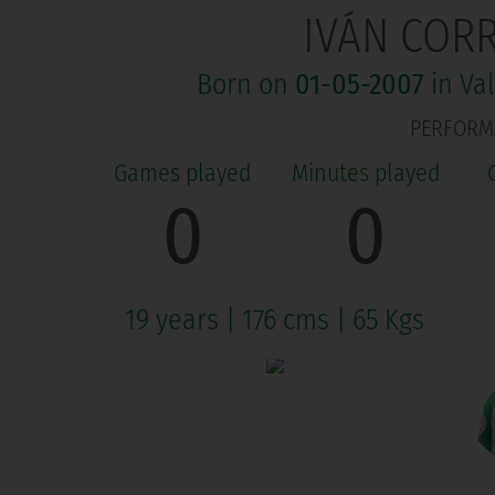
IVÁN COR
Born on
01-05-2007
in Va
PERFORM
0
0
19 years
|
176 cms
|
65 Kgs