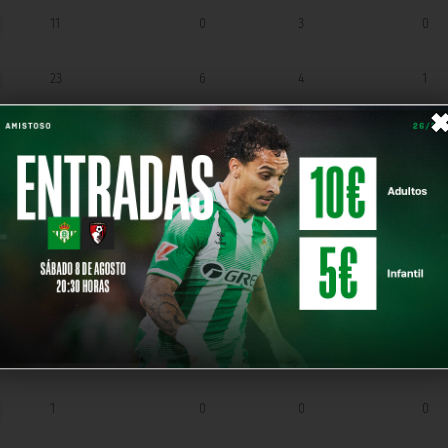
11
0
3
0
23
6
4
1
3
1
0
0
3
0
0
0
4
0
0
0
22
2
5
1
1
0
0
0
1
0
0
0