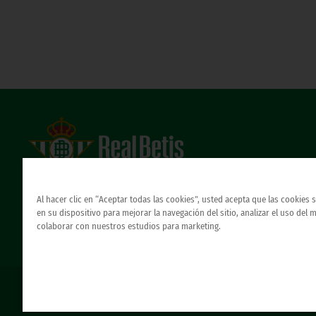
Estadio Benito Villamarín
Avda. de Heliópolis s/n, 41012 Sevilla
Al hacer clic en “Aceptar todas las cookies”, usted acepta que las cookies
Atención al Bético
en su dispositivo para mejorar la navegación del sitio, analizar el uso del 
colaborar con nuestros estudios para marketing.
© REAL BETIS BALOMPIE.
This website is the only official Real Betis Balompié. All rig