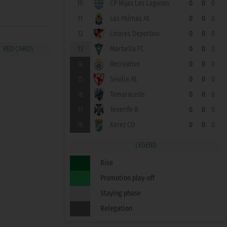
10
CP Mijas Las Lagunas
0
0
0
11
Las Palmas At.
0
0
0
12
Linares Deportivo
0
0
0
13
Marbella FC
0
0
0
14
Recreativo
0
0
0
15
Sevilla At.
0
0
0
16
Tamaraceite
0
0
0
17
Tenerife B
0
0
0
18
Xerez CD
0
0
0
LEGEND
Rise
Promotion play-off
Staying phase
Relegation