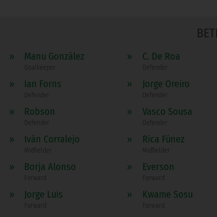
BET
»
Manu González
»
C. De Roa
Goalkeeper
Defender
»
Ian Forns
»
Jorge Oreiro
Defender
Defender
»
Robson
»
Vasco Sousa
Defender
Defender
»
Iván Corralejo
»
Rica Fúnez
Midfielder
Midfielder
»
Borja Alonso
»
Everson
Forward
Forward
»
Jorge Luis
»
Kwame Sosu
Forward
Forward