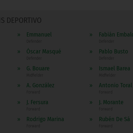
IS DEPORTIVO
»
Emmanuel
»
Fabián Embal
Defender
Defender
»
Óscar Masqué
»
Pablo Busto
Defender
Defender
»
G. Bouare
»
Ismael Barea
Midfielder
Midfielder
»
A. González
»
Antonio Toral
Forward
Forward
»
J. Fersura
»
J. Morante
Forward
Forward
»
Rodrigo Marina
»
Rubén De Sá
Forward
Forward