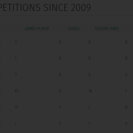
PETITIONS SINCE 2009
GOALS
3
0
0
0
1
0
0
0
3
0
0
0
65
6
10
1
11
1
2
0
7
5
1
0