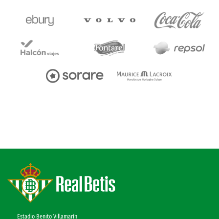
Estadio Benito Villamarín