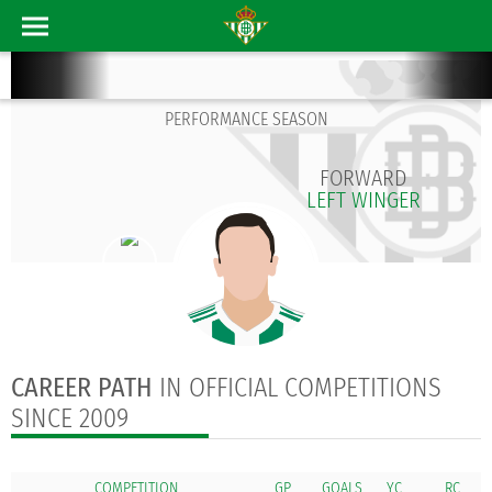
PERFORMANCE SEASON
FORWARD
LEFT WINGER
CAREER PATH
IN OFFICIAL COMPETITIONS
SINCE 2009
COMPETITION
GOALS