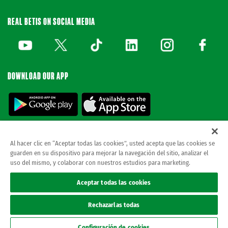
REAL BETIS ON SOCIAL MEDIA
DOWNLOAD OUR APP
Al hacer clic en “Aceptar todas las cookies”, usted acepta que las cookies se
guarden en su dispositivo para mejorar la navegación del sitio, analizar el
© REAL BETIS BALOMPIE.
This website is the only official Real Betis Balompié. All
uso del mismo, y colaborar con nuestros estudios para marketing.
rights reserved..
Legal notice
Aceptar todas las cookies
Privacy policy
Cookies
Rechazarlas todas
Accessibility
ethical channel
Configuración de cookies