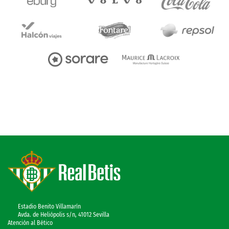
Estadio Benito Villamarín
Avda. de Heliópolis s/n, 41012 Sevilla
Atención al Bético