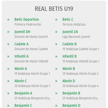
REAL BETIS U19
»
Betis Deportivo
»
Betis C
Primera Federación
Tercera Andaluza
»
Juvenil DH
»
Juvenil LN
División de Honor Juvenil
Liga Nacional Juvenil
»
Cadete A
»
Cadete B
División de Honor Cadete
1ª Andaluza Cadete Grupo 1
»
Infantil A
»
Infantil B
División de Honor Infantil
1ª Andaluza Infantil Grupo 1
»
Alevín A
»
Alevín B
1ª Andaluza Alevín Grupo 1
2ª Andaluza Alevín Grupo 2
»
Alevín C
»
Alevín D
2ª Andaluza Alevín Grupo 1
3ª Andaluza Alevín Grupo 4
»
Benjamín A
»
Benjamín B
2ª Andaluza Benjamin Grupo 2
2ª Andaluza Benjamin Grupo 1
»
Benjamín C
»
Benjamín D