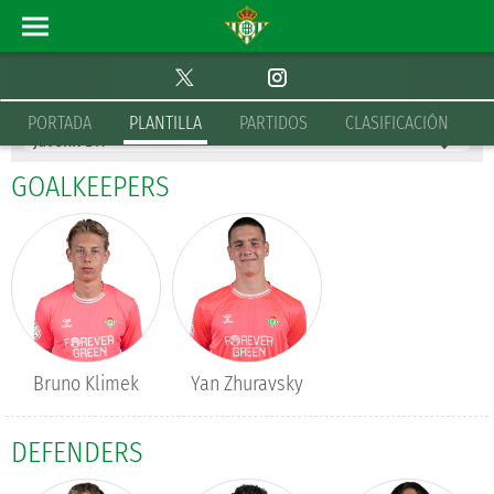
SQUAD
JUVENIL DH
PORTADA
PLANTILLA
PARTIDOS
CLASIFICACIÓN
GOALKEEPERS
Bruno Klimek
Yan Zhuravsky
DEFENDERS