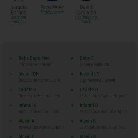
Joaquín
David
Paco Pérez
Bornes
Camacho
Fitness coach
Assistant
Goalkeeping
manager
Coach
»
Betis Deportivo
»
Betis C
Primera Federación
Tercera Andaluza
»
Juvenil DH
»
Juvenil LN
División de Honor Juvenil
Liga Nacional Juvenil
»
Cadete A
»
Cadete B
División de Honor Cadete
1ª Andaluza Cadete Grupo 1
»
Infantil A
»
Infantil B
División de Honor Infantil
1ª Andaluza Infantil Grupo 1
»
Alevín A
»
Alevín B
1ª Andaluza Alevín Grupo 1
2ª Andaluza Alevín Grupo 2
»
Alevín C
»
Alevín D