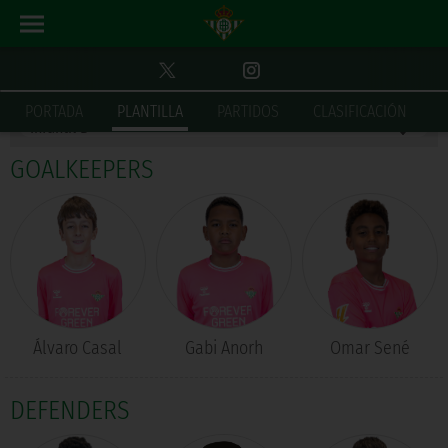
SQUAD
INFANTIL B
PORTADA
PLANTILLA
PARTIDOS
CLASIFICACIÓN
GOALKEEPERS
Álvaro Casal
Gabi Anorh
Omar Sené
DEFENDERS