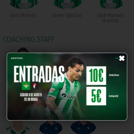
Jairo Moreno
Javier Iglesias
José Manuel
Huertas
COACHING STAFF
×
Edgar Agudo
Manager