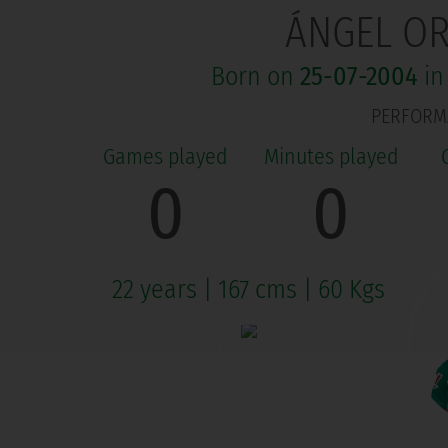
ÁNGEL OR
Born on
25-07-2004
in
PERFORM
0
0
22 years
|
167 cms
|
60 Kgs