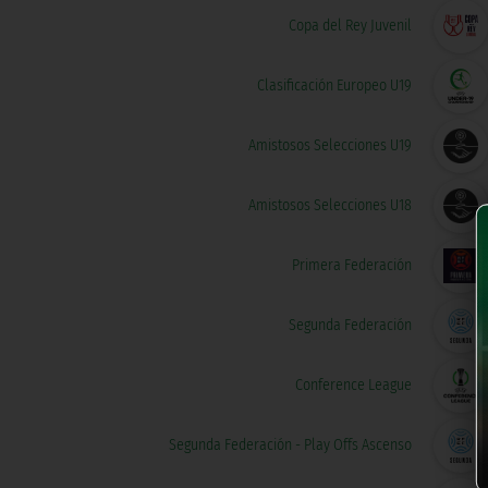
Copa del Rey Juvenil
Clasificación Europeo U19
Amistosos Selecciones U19
Amistosos Selecciones U18
Primera Federación
Segunda Federación
Conference League
Segunda Federación - Play Offs Ascenso