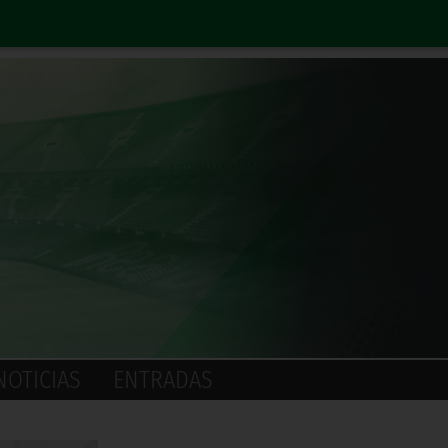
NOTICIAS
ENTRADAS