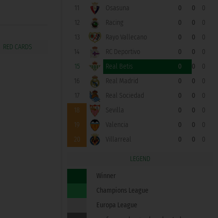
11
Osasuna
0
0
0
12
Racing
0
0
0
13
Rayo Vallecano
0
0
0
14
RC Deportivo
0
0
0
15
Real Betis
0
0
0
16
Real Madrid
0
0
0
17
Real Sociedad
0
0
0
18
Sevilla
0
0
0
19
Valencia
0
0
0
20
Villarreal
0
0
0
LEGEND
Winner
Champions League
Europa League