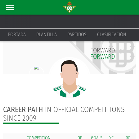
PERFORMANCE SEASON
PORTADA
PLANTILLA
PARTIDOS
CLASIFICACIÓN
FORWARD
FORWARD
CAREER PATH
IN OFFICIAL COMPETITIONS
SINCE 2009
COMPETITION
GOALS