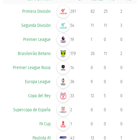
Primera División
291
82
25
2
Segunda División
54
11
11
3
Premier League
19
1
0
0
Brasileirão Betano
179
26
11
2
Premier League Rusia
14
0
0
0
Europa League
36
9
0
0
Copa del Rey
33
12
5
0
Supercopa de España
2
0
0
0
FA Cup
1
0
0
0
Paulista A1
43
13
0
1