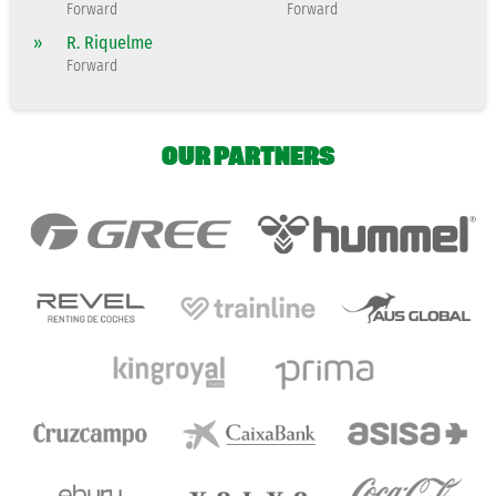
Forward
Forward
»
R. Riquelme
Forward
OUR PARTNERS