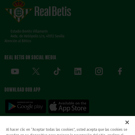
Estadio Benito Villamarín
Avda. de Heliópolis s/n, 41012 Sevilla
Atención al Bético
REAL BETIS ON SOCIAL MEDIA
DOWNLOAD OUR APP
Al hacer clic en “Aceptar todas las cookies”, usted acepta que las cookies se