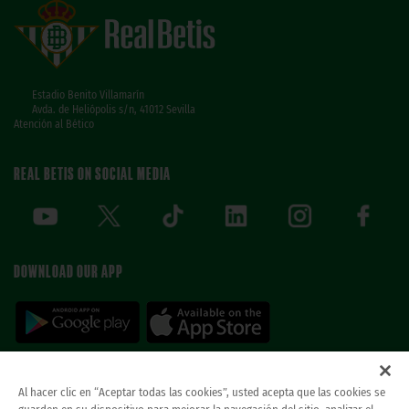
Estadio Benito Villamarín
Avda. de Heliópolis s/n, 41012 Sevilla
Atención al Bético
REAL BETIS ON SOCIAL MEDIA
DOWNLOAD OUR APP
Al hacer clic en “Aceptar todas las cookies”, usted acepta que las cookies se