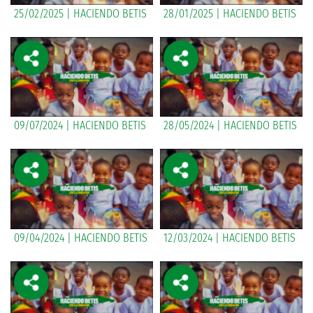
25/02/2025 | HACIENDO BETIS
28/01/2025 | HACIENDO BETIS
09/07/2024 | HACIENDO BETIS
28/05/2024 | HACIENDO BETIS
09/04/2024 | HACIENDO BETIS
12/03/2024 | HACIENDO BETIS