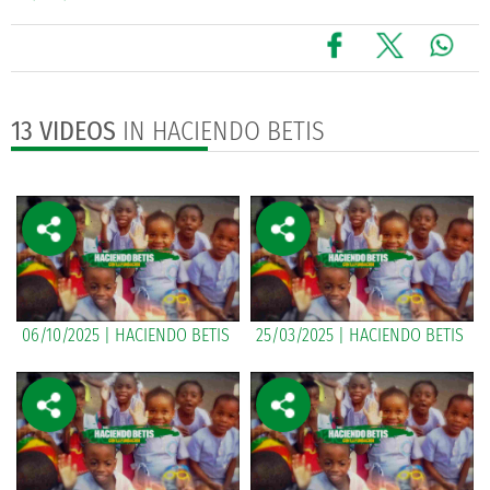
13 VIDEOS
IN HACIENDO BETIS
06/10/2025 | HACIENDO BETIS
25/03/2025 | HACIENDO BETIS