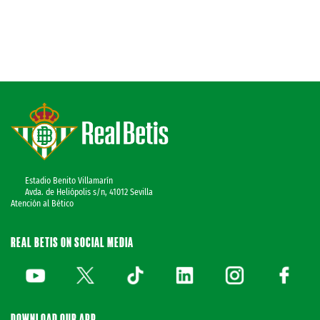
Estadio Benito Villamarín
Avda. de Heliópolis s/n, 41012 Sevilla
Atención al Bético
REAL BETIS ON SOCIAL MEDIA
DOWNLOAD OUR APP