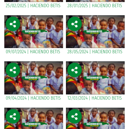
25/02/2025 | HACIENDO BETIS
28/01/2025 | HACIENDO BETIS
09/07/2024 | HACIENDO BETIS
28/05/2024 | HACIENDO BETIS
09/04/2024 | HACIENDO BETIS
12/03/2024 | HACIENDO BETIS