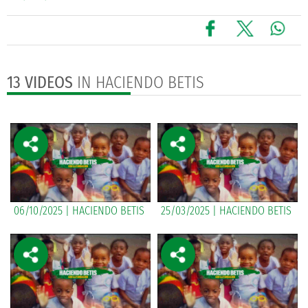
13 VIDEOS
IN HACIENDO BETIS
06/10/2025 | HACIENDO BETIS
25/03/2025 | HACIENDO BETIS