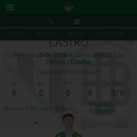
JORGE LUIS RODRÍGUEZ
PORTADA
PLANTILLA
PARTIDOS
CLASIFICACIÓN
CASTRO
Born on
23-04-2006
in Santa Brígida (Las
Palmas),
España
PERFORMANCE SEASON 2026/27
0
0
0
0
0/0
FORWARD
20 years
|
185 cms
|
70 Kgs
FORWARD