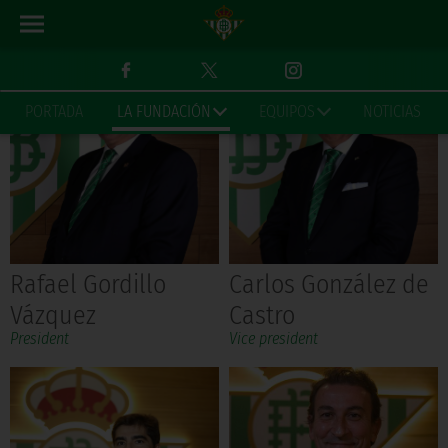
PORTADA
LA FUNDACIÓN
EQUIPOS
NOTICIAS
Rafael Gordillo
Carlos González de
Vázquez
Castro
President
Vice president