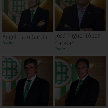
José Miguel López
Ángel Haro García
Catalán
Trustee
Trustee