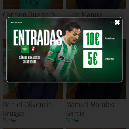
Carmen Guerrero
Juan Manuel
×
León
Ortega Pareja
Trustee
Trustee
Daniel Olivencia
Manuel Morales
Brugger
García
Trustee
Trustee