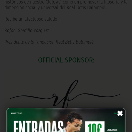
históricos de nuestro Club, así como en promover la filosofía y la
dimensión social y universal del Real Betis Balompié.
Recibe un afectuoso saludo
Rafael Gordillo Vázquez
Presidente de la Fundación Real Betis Balompié
OFFICIAL SPONSOR:
×