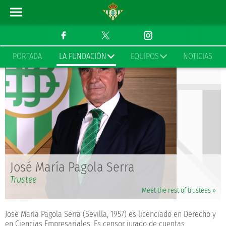
PORTADA
LA FUNDACIÓN
EQUIPOS
NOTICIAS
José María Pagola Serra
Trustee
Meet the rest of trustees »
José María Pagola Serra (Sevilla, 1957) es licenciado en Derecho y
en Ciencias Empresariales. Es censor jurado de cuentas,