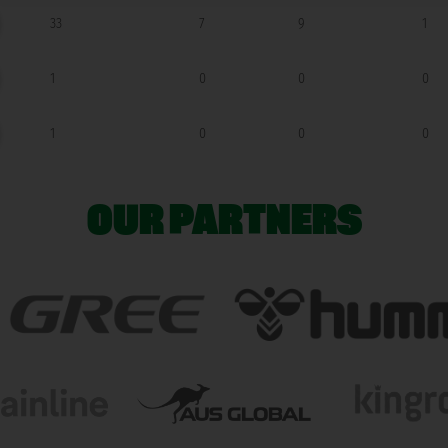
33
7
9
1
1
0
0
0
1
0
0
0
OUR PARTNERS