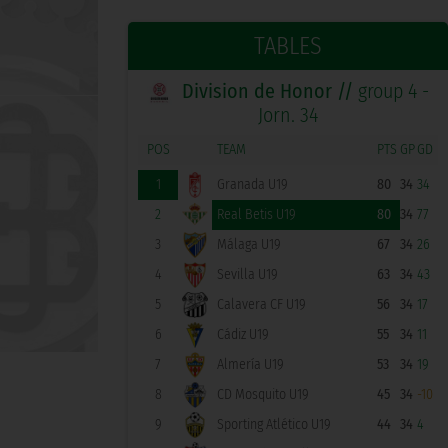
TABLES
Division de Honor //
group 4 -
Jorn. 34
POS
TEAM
PTS
GP
GD
1
Granada U19
80
34
34
2
Real Betis U19
80
34
77
3
Málaga U19
67
34
26
4
Sevilla U19
63
34
43
5
Calavera CF U19
56
34
17
6
Cádiz U19
55
34
11
7
Almería U19
53
34
19
8
CD Mosquito U19
45
34
-10
9
Sporting Atlético U19
44
34
4