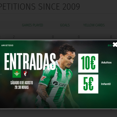
PETITIONS SINCE 2009
GOALS
2
0
0
0
1
0
0
0
73
36
10
0
11
13
4
0
8
4
1
0
6
2
3
0