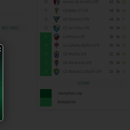
10
Arenas de Armilla U19
42
34
-30
11
Córdoba CF U19
40
34
-16
12
UD Tomares U19
40
34
-9
13
CD San Félix U19
39
34
-12
14
La Mosca U19
38
34
-29
×
15
La Cañada Atlético U19
35
34
-16
16
UD Melilla U19
32
34
-36
17
UD Maracena U19
25
34
-36
18
CD Vázquez Cultural U19
23
34
-37
LEGEND
champions cup
Relegation