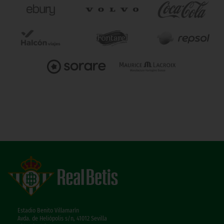
Estadio Benito Villamarín
Avda. de Heliópolis s/n, 41012 Sevilla