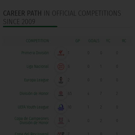
CAREER PATH
IN OFFICIAL COMPETITIONS
SINCE 2009
COMPETITION
GOALS
Primera División
1
0
0
0
Liga Nacional
6
0
1
0
Europa League
2
0
0
0
División de Honor
65
4
7
2
UEFA Youth League
10
1
2
0
Copa de Campeones
4
0
2
0
División de Honor
Copa del Rey Juvenil
7
1
0
1