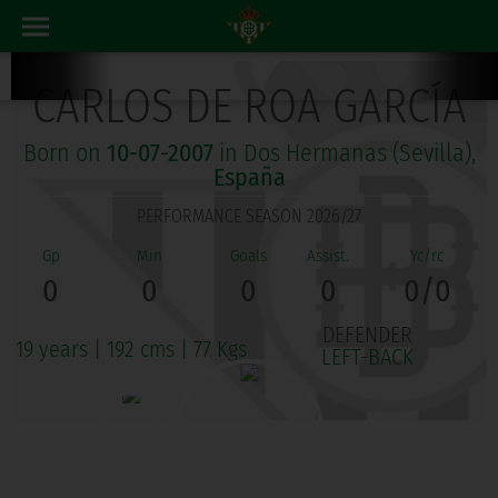
CARLOS DE ROA GARCÍA
Born on
10-07-2007
in Dos Hermanas (Sevilla),
España
PERFORMANCE SEASON 2026/27
0
0
0
0
0/0
DEFENDER
19 years
|
192 cms
|
77 Kgs
LEFT-BACK