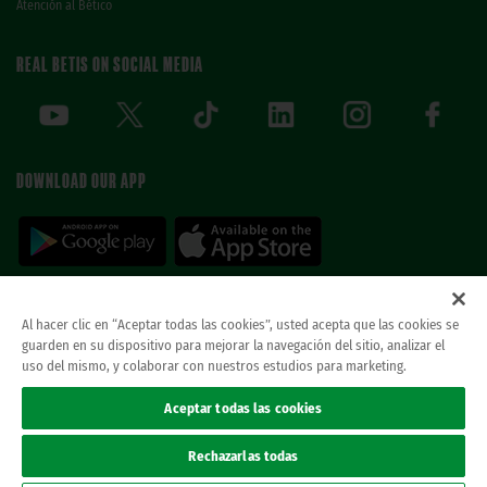
Atención al Bético
REAL BETIS ON SOCIAL MEDIA
DOWNLOAD OUR APP
Al hacer clic en “Aceptar todas las cookies”, usted acepta que las cookies se
guarden en su dispositivo para mejorar la navegación del sitio, analizar el
© REAL BETIS BALOMPIE.
This website is the only official Real Betis Balompié. All
uso del mismo, y colaborar con nuestros estudios para marketing.
rights reserved..
Legal notice
Aceptar todas las cookies
Privacy policy
Cookies
Rechazarlas todas
Accessibility
ethical channel