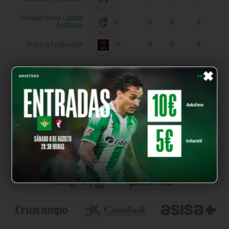
División Honor Cadete
4
0
0
0
Andaluza
Primera Federación
13
0
0
0
×
OUR PARTNERS