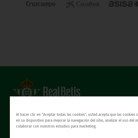
Estadio Benito Villamarín
Avda. de Heliópolis s/n, 41012 Sevilla
Al hacer clic en “Aceptar todas las cookies”, usted acepta que las cookies
Atención al Bético
en su dispositivo para mejorar la navegación del sitio, analizar el uso del 
colaborar con nuestros estudios para marketing.