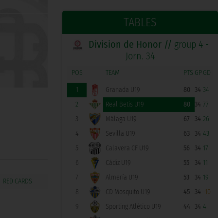
TABLES
Division de Honor //
group 4 -
Jorn. 34
POS
TEAM
PTS
GP
GD
1
Granada U19
80
34
34
2
Real Betis U19
80
34
77
3
Málaga U19
67
34
26
4
Sevilla U19
63
34
43
5
Calavera CF U19
56
34
17
6
Cádiz U19
55
34
11
7
Almería U19
53
34
19
8
CD Mosquito U19
45
34
-10
9
Sporting Atlético U19
44
34
4