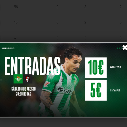
56
0
8
2
10
0
2
0
4
0
0
0
7
1
5
0
3
0
0
0
3
0
0
0
26
3
3
0
3
0
0
0