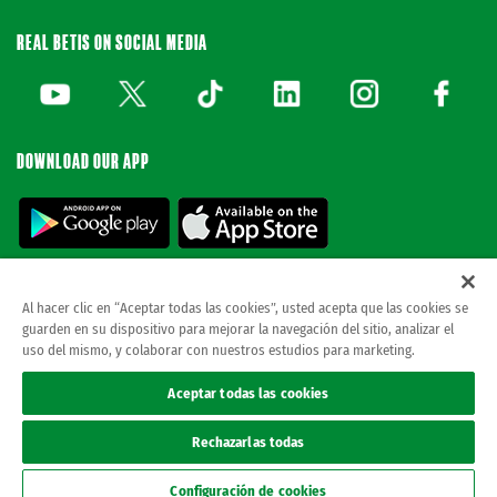
REAL BETIS ON SOCIAL MEDIA
DOWNLOAD OUR APP
Al hacer clic en “Aceptar todas las cookies”, usted acepta que las cookies se
guarden en su dispositivo para mejorar la navegación del sitio, analizar el
© REAL BETIS BALOMPIE.
This website is the only official Real Betis Balompié. All
uso del mismo, y colaborar con nuestros estudios para marketing.
rights reserved..
Legal notice
Aceptar todas las cookies
Privacy policy
Cookies
Rechazarlas todas
Accessibility
ethical channel
Configuración de cookies