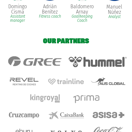
Domingo
Adrián
Baldomero
Manuel
Cisma
Benítez
Arnay
Núñez
Assistant
Fitness coach
Goalkeeping
Analyst
manager
Coach
OUR PARTNERS