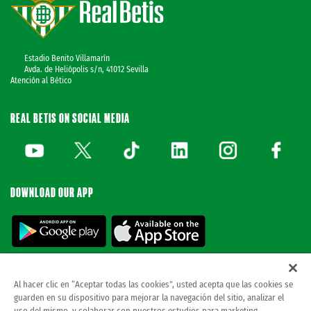
Estadio Benito Villamarín
Avda. de Heliópolis s/n, 41012 Sevilla
Atención al Bético
REAL BETIS ON SOCIAL MEDIA
DOWNLOAD OUR APP
Al hacer clic en “Aceptar todas las cookies”, usted acepta que las cookies se
guarden en su dispositivo para mejorar la navegación del sitio, analizar el
© REAL BETIS BALOMPIE.
This website is the only official Real Betis Balompié. All
uso del mismo, y colaborar con nuestros estudios para marketing.