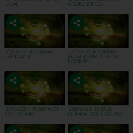
FUTSAL
ASCENSO BURGOS
21/12/2023 | ACTUALIDAD |
27/11/2023 | ACTUALIDAD |
ESPAÑA MALTA
INAUGURACIÓN CD. RAFAEL
GORDILLO
23/08/2023 | PRESENTACIÓN
2023/04/20 | ESPECIAL
NUEVO ESTADIO
RETIRADA JOAQUÍN SÁNCHEZ