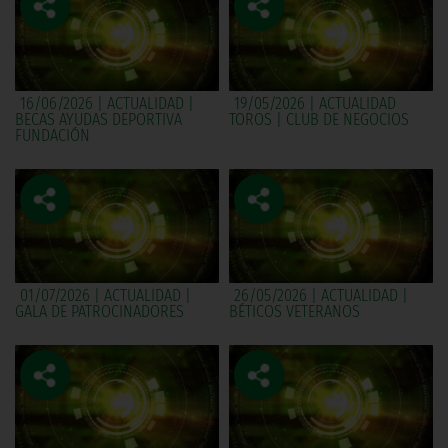
16/06/2026 | ACTUALIDAD |
19/05/2026 | ACTUALIDAD
BECAS AYUDAS DEPORTIVA
TOROS | CLUB DE NEGOCIOS
FUNDACIÓN
01/07/2026 | ACTUALIDAD |
26/05/2026 | ACTUALIDAD |
GALA DE PATROCINADORES
BÉTICOS VETERANOS