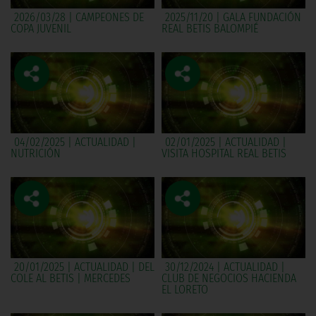
2026/03/28 | CAMPEONES DE
2025/11/20 | GALA FUNDACIÓN
COPA JUVENIL
REAL BETIS BALOMPIÉ
04/02/2025 | ACTUALIDAD |
02/01/2025 | ACTUALIDAD |
NUTRICIÓN
VISITA HOSPITAL REAL BETIS
20/01/2025 | ACTUALIDAD | DEL
30/12/2024 | ACTUALIDAD |
COLE AL BETIS | MERCEDES
CLUB DE NEGOCIOS HACIENDA
EL LORETO