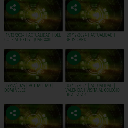
17/12/2024 | ACTUALIDAD | DEL
20/12/2024 | ACTUALIDAD |
COLE AL BETIS | JUAN XXIII
BETIS CARD
19/12/2024 | ACTUALIDAD |
03/12/2024 | ACTUALIDAD |
DOMI VELEZ
VALENCIA | VISITA AL COLEGIO
DE ALFAFAR