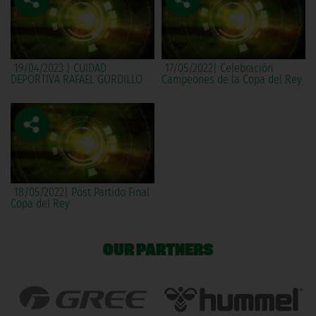
19/04/2023 | CUIDAD
17/05/2022| Celebración
DEPORTIVA RAFAEL GORDILLO
Campeones de la Copa del Rey
18/05/2022| Post Partido Final
Copa del Rey
OUR PARTNERS