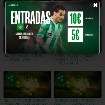
×
09/11/2024 | REGATA SEVILLA -
25/10/2024 | UNIDOS POR UNA
BETIS
PASIÓN | PEÑA BÉTICA EL
FONTANAL
18/10/2024 | ACTUALIDAD |
17/09/2024 | ACTUALIDAD |
SINDROME DE RETT
PRESENTACIÓN FICHAJE
ESTRELLA PAOLA
18/06/2024 | ACTUALIDAD |
08/05/2024 | ACTUALIDAD |
CAMPEONES DE COPA DEL REY
ESPECIAL 30º ANIVERSARIO