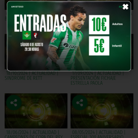
×
09/11/2024 | REGATA SEVILLA -
25/10/2024 | UNIDOS POR UNA
BETIS
PASIÓN | PEÑA BÉTICA EL
FONTANAL
18/10/2024 | ACTUALIDAD |
17/09/2024 | ACTUALIDAD |
SINDROME DE RETT
PRESENTACIÓN FICHAJE
ESTRELLA PAOLA
18/06/2024 | ACTUALIDAD |
08/05/2024 | ACTUALIDAD |
CAMPEONES DE COPA DEL REY
ESPECIAL 30º ANIVERSARIO