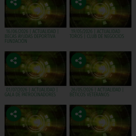
16/06/2026 | ACTUALIDAD |
19/05/2026 | ACTUALIDAD
BECAS AYUDAS DEPORTIVA
TOROS | CLUB DE NEGOCIOS
FUNDACIÓN
01/07/2026 | ACTUALIDAD |
26/05/2026 | ACTUALIDAD |
GALA DE PATROCINADORES
BÉTICOS VETERANOS