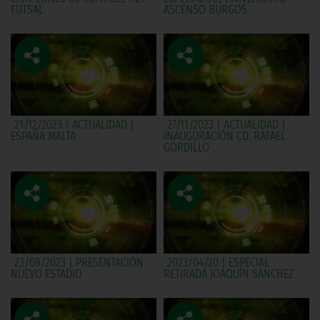
FUTSAL
ASCENSO BURGOS
21/12/2023 | ACTUALIDAD |
27/11/2023 | ACTUALIDAD |
ESPAÑA MALTA
INAUGURACIÓN CD. RAFAEL
GORDILLO
23/08/2023 | PRESENTACIÓN
2023/04/20 | ESPECIAL
NUEVO ESTADIO
RETIRADA JOAQUÍN SÁNCHEZ