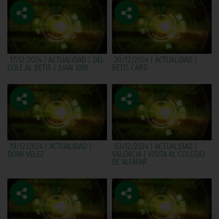
17/12/2024 | ACTUALIDAD | DEL
20/12/2024 | ACTUALIDAD |
COLE AL BETIS | JUAN XXIII
BETIS CARD
19/12/2024 | ACTUALIDAD |
03/12/2024 | ACTUALIDAD |
DOMI VELEZ
VALENCIA | VISITA AL COLEGIO
DE ALFAFAR