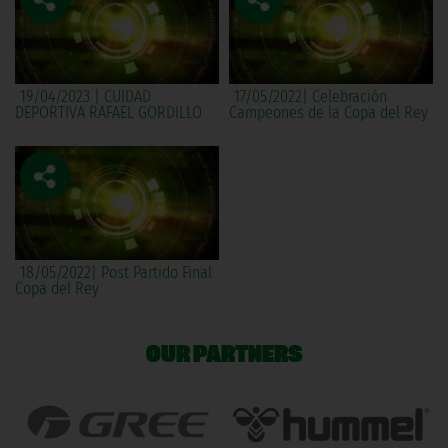
19/04/2023 | CUIDAD
17/05/2022| Celebración
DEPORTIVA RAFAEL GORDILLO
Campeones de la Copa del Rey
18/05/2022| Post Partido Final
Copa del Rey
OUR PARTNERS