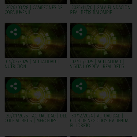
2026/03/28 | CAMPEONES DE
2025/11/20 | GALA FUNDACIÓN
COPA JUVENIL
REAL BETIS BALOMPIÉ
04/02/2025 | ACTUALIDAD |
02/01/2025 | ACTUALIDAD |
NUTRICIÓN
VISITA HOSPITAL REAL BETIS
20/01/2025 | ACTUALIDAD | DEL
30/12/2024 | ACTUALIDAD |
COLE AL BETIS | MERCEDES
CLUB DE NEGOCIOS HACIENDA
EL LORETO