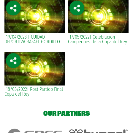
19/04/2023 | CUIDAD
17/05/2022| Celebración
DEPORTIVA RAFAEL GORDILLO
Campeones de la Copa del Rey
18/05/2022| Post Partido Final
Copa del Rey
OUR PARTNERS