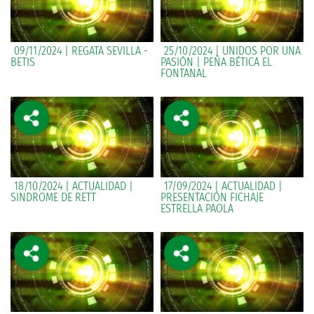
09/11/2024 | REGATA SEVILLA -
25/10/2024 | UNIDOS POR UNA
BETIS
PASIÓN | PEÑA BÉTICA EL
FONTANAL
18/10/2024 | ACTUALIDAD |
17/09/2024 | ACTUALIDAD |
SINDROME DE RETT
PRESENTACIÓN FICHAJE
ESTRELLA PAOLA