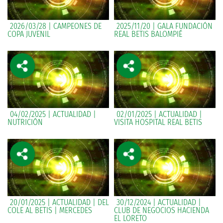
2026/03/28 | CAMPEONES DE
2025/11/20 | GALA FUNDACIÓN
COPA JUVENIL
REAL BETIS BALOMPIÉ
04/02/2025 | ACTUALIDAD |
02/01/2025 | ACTUALIDAD |
NUTRICIÓN
VISITA HOSPITAL REAL BETIS
20/01/2025 | ACTUALIDAD | DEL
30/12/2024 | ACTUALIDAD |
COLE AL BETIS | MERCEDES
CLUB DE NEGOCIOS HACIENDA
EL LORETO