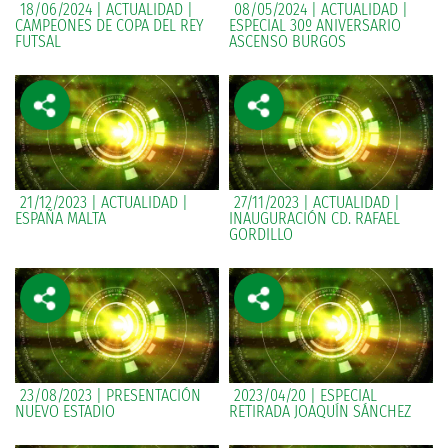
18/06/2024 | ACTUALIDAD |
08/05/2024 | ACTUALIDAD |
CAMPEONES DE COPA DEL REY
ESPECIAL 30º ANIVERSARIO
FUTSAL
ASCENSO BURGOS
21/12/2023 | ACTUALIDAD |
27/11/2023 | ACTUALIDAD |
ESPAÑA MALTA
INAUGURACIÓN CD. RAFAEL
GORDILLO
23/08/2023 | PRESENTACIÓN
2023/04/20 | ESPECIAL
NUEVO ESTADIO
RETIRADA JOAQUÍN SÁNCHEZ