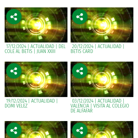
17/12/2024 | ACTUALIDAD | DEL
20/12/2024 | ACTUALIDAD |
COLE AL BETIS | JUAN XXIII
BETIS CARD
19/12/2024 | ACTUALIDAD |
03/12/2024 | ACTUALIDAD |
DOMI VELEZ
VALENCIA | VISITA AL COLEGIO
DE ALFAFAR