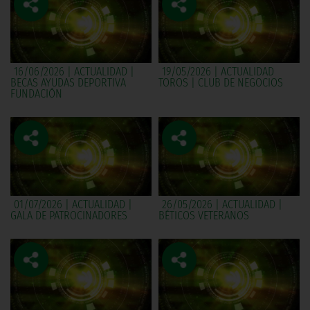
16/06/2026 | ACTUALIDAD |
19/05/2026 | ACTUALIDAD
BECAS AYUDAS DEPORTIVA
TOROS | CLUB DE NEGOCIOS
FUNDACIÓN
01/07/2026 | ACTUALIDAD |
26/05/2026 | ACTUALIDAD |
GALA DE PATROCINADORES
BÉTICOS VETERANOS