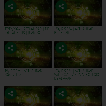
17/12/2024 | ACTUALIDAD | DEL
20/12/2024 | ACTUALIDAD |
COLE AL BETIS | JUAN XXIII
BETIS CARD
19/12/2024 | ACTUALIDAD |
03/12/2024 | ACTUALIDAD |
DOMI VELEZ
VALENCIA | VISITA AL COLEGIO
DE ALFAFAR