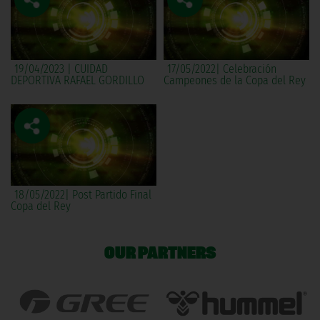
19/04/2023 | CUIDAD
17/05/2022| Celebración
DEPORTIVA RAFAEL GORDILLO
Campeones de la Copa del Rey
18/05/2022| Post Partido Final
Copa del Rey
OUR PARTNERS