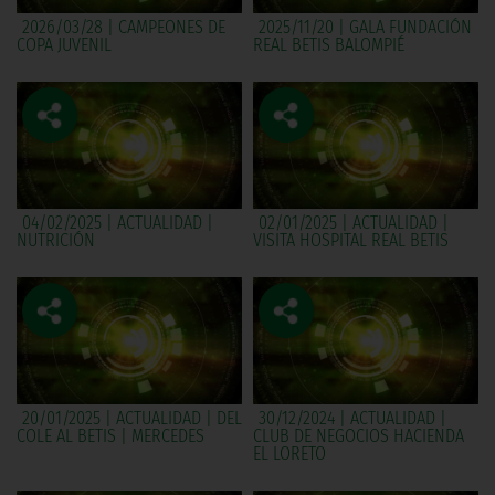
2026/03/28 | CAMPEONES DE
2025/11/20 | GALA FUNDACIÓN
COPA JUVENIL
REAL BETIS BALOMPIÉ
04/02/2025 | ACTUALIDAD |
02/01/2025 | ACTUALIDAD |
NUTRICIÓN
VISITA HOSPITAL REAL BETIS
20/01/2025 | ACTUALIDAD | DEL
30/12/2024 | ACTUALIDAD |
COLE AL BETIS | MERCEDES
CLUB DE NEGOCIOS HACIENDA
EL LORETO