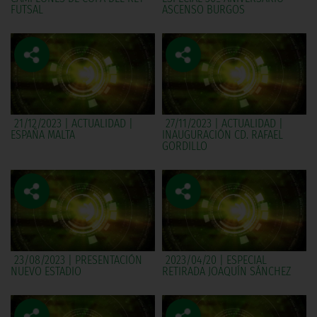
FUTSAL
ASCENSO BURGOS
21/12/2023 | ACTUALIDAD |
27/11/2023 | ACTUALIDAD |
ESPAÑA MALTA
INAUGURACIÓN CD. RAFAEL
GORDILLO
23/08/2023 | PRESENTACIÓN
2023/04/20 | ESPECIAL
NUEVO ESTADIO
RETIRADA JOAQUÍN SÁNCHEZ