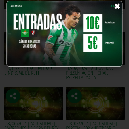
×
09/11/2024 | REGATA SEVILLA -
25/10/2024 | UNIDOS POR UNA
BETIS
PASIÓN | PEÑA BÉTICA EL
FONTANAL
18/10/2024 | ACTUALIDAD |
17/09/2024 | ACTUALIDAD |
SINDROME DE RETT
PRESENTACIÓN FICHAJE
ESTRELLA PAOLA
18/06/2024 | ACTUALIDAD |
08/05/2024 | ACTUALIDAD |
CAMPEONES DE COPA DEL REY
ESPECIAL 30º ANIVERSARIO