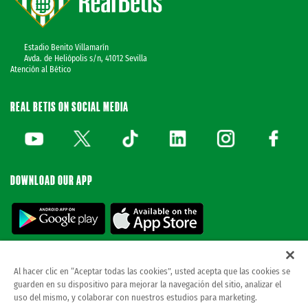
Estadio Benito Villamarín
Avda. de Heliópolis s/n, 41012 Sevilla
Atención al Bético
REAL BETIS ON SOCIAL MEDIA
DOWNLOAD OUR APP
Al hacer clic en “Aceptar todas las cookies”, usted acepta que las cookies se
guarden en su dispositivo para mejorar la navegación del sitio, analizar el
© REAL BETIS BALOMPIE.
This website is the only official Real Betis Balompié. All
uso del mismo, y colaborar con nuestros estudios para marketing.
rights reserved..