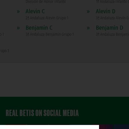
División de Honor Infantil
1ª Andaluza Infantil 
»
Alevín C
»
Alevín D
2ª Andaluza Alevín Grupo 1
3ª Andaluza Alevín G
»
Benjamín C
»
Benjamín D
o 1
3ª Andaluza Benjamin Grupo 1
3ª Andaluza Benjami
rupo 1
REAL BETIS ON SOCIAL MEDIA