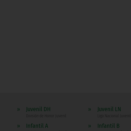
»
Juvenil DH
»
Juvenil LN
División de Honor Juvenil
Liga Nacional Juvenil
»
Infantil A
»
Infantil B