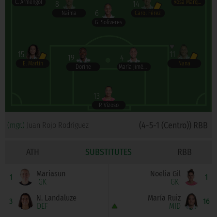
C. Armengol
Rosa Márquez
8
14
6
Naima
Carol Férez
G. Soliveres
15
11
19
4
E. Martín
Nana
Dorine
María Jiménez
13
P. Vizoso
(4-5-1 (Centro)) RBB
(mgr.)
Juan Rojo Rodríguez
ATH
SUBSTITUTES
RBB
Mariasun
Noelia Gil
1
1
GK
GK
N. Landaluze
María Ruiz
3
16
DEF
MID