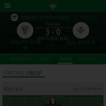
// Round 9
PRIMERA DIVISIÓN FEMENINA
Finished
3 - 0
SUN 10 NOV, 16:00
INFORMATION
EVENTS
LINEUPS
STATISTICS
STARTING
LINEUP
ATH (3-4-3)
(mgr.)
Victor Martín
13