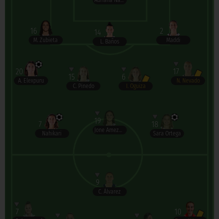
Adriana Nanclares
16
2
14
M. Zubieta
Maddi
L. Baños
20
17
15
6
A. Elexpuru
N. Nevado
C. Pinedo
I. Oguiza
19
7
18
Jone Amezaga
Nahikari
Sara Ortega
9
C. Álvarez
7
10