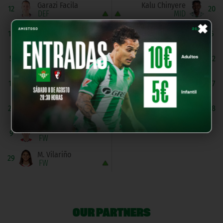
Garazi Facila
Kalu Chinyere
12
20
DEF
MID
×
M. Cerro
R. Roberts
10
5
MID
MID
Valero
Julia Aguado
5
22
MID
FW
Azkona
T. Cameron
11
17
FW
FW
P. Zugasti
Y. Zouhir
23
18
FW
FW
M. San Adrián
9
FW
M. Vilariño
29
FW
OUR PARTNERS