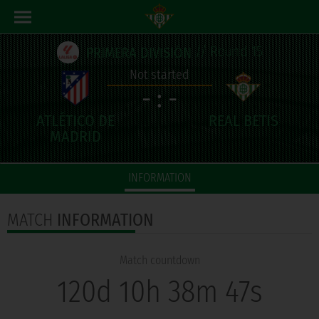
// Round 15
PRIMERA DIVISIÓN
Not started
- : -
INFORMATION
MATCH
INFORMATION
Match countdown
120d 10h 38m 46s