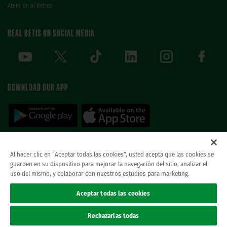
Atención al Bético
REAL BETIS ON SOCIAL MEDIA
DOWNLOAD OUR APP
Al hacer clic en “Aceptar todas las cookies”, usted acepta que las cookies se
guarden en su dispositivo para mejorar la navegación del sitio, analizar el
© REAL BETIS BALOMPIE.
This website is the only official Real Betis Balompié. All
uso del mismo, y colaborar con nuestros estudios para marketing.
rights reserved..
Legal notice
Aceptar todas las cookies
Privacy policy
Cookies
Rechazarlas todas
Accessibility