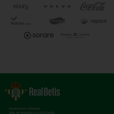
Estadio Benito Villamarín
Avda. de Heliópolis s/n, 41012 Sevilla