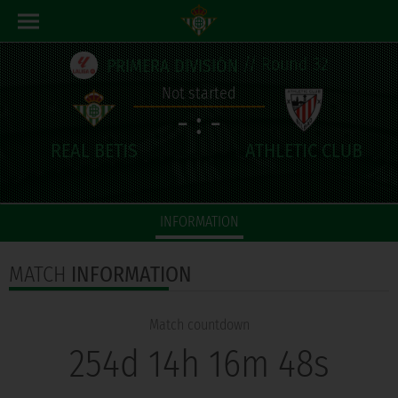
// Round 32
PRIMERA DIVISIÓN
Not started
- : -
INFORMATION
MATCH
INFORMATION
Match countdown
254d 14h 16m 48s