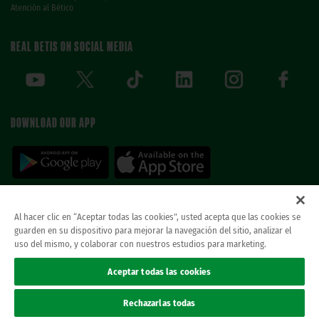
Atención al Bético
REAL BETIS ON SOCIAL MEDIA
DOWNLOAD OUR APP
Al hacer clic en “Aceptar todas las cookies”, usted acepta que las cookies se
guarden en su dispositivo para mejorar la navegación del sitio, analizar el
© REAL BETIS BALOMPIE.
This website is the only official Real Betis Balompié. All
uso del mismo, y colaborar con nuestros estudios para marketing.
rights reserved..
Legal notice
Aceptar todas las cookies
Privacy policy
Cookies
Rechazarlas todas
Accessibility