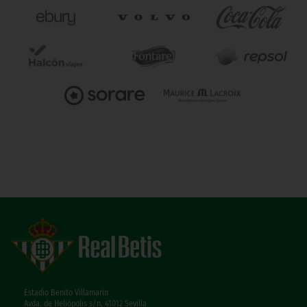
Estadio Benito Villamarín
Avda. de Heliópolis s/n, 41012 Sevilla