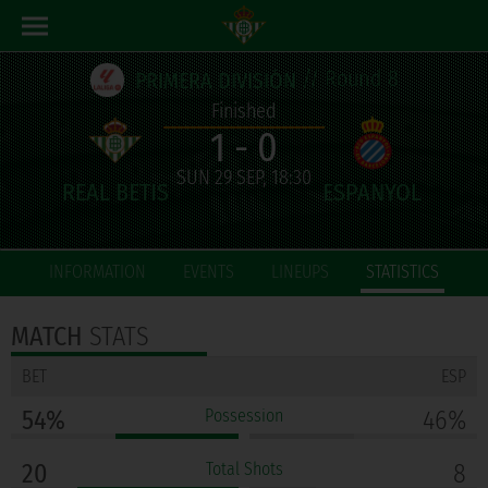
// Round 8
PRIMERA DIVISIÓN
Finished
1 - 0
SUN 29 SEP, 18:30
INFORMATION
EVENTS
LINEUPS
STATISTICS
MATCH
STATS
BET
ESP
54%
Possession
46%
20
Total Shots
8