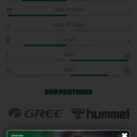
11
Shots On Target
1
3
Shots Off Target
3
8
Corners
4
1
Saves
10
14
Fouls
20
OUR PARTNERS
×