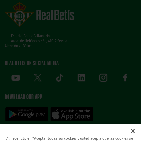
Estadio Benito Villamarín
Avda. de Heliópolis s/n, 41012 Sevilla
Atención al Bético
REAL BETIS ON SOCIAL MEDIA
DOWNLOAD OUR APP
Al hacer clic en “Aceptar todas las cookies”, usted acepta que las cookies se