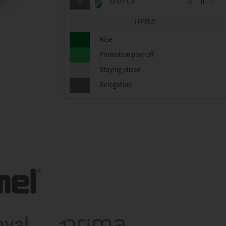
18
Xerez CD
0
0
0
LEGEND
Rise
Promotion play-off
Staying phase
Relegation