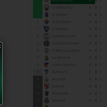
3
Betis Deportivo
0
0
0
4
CD Atlético Paso
0
0
0
5
CD Badajoz
0
0
0
6
CD Don Benito
0
0
0
7
CD Estepona
0
0
0
8
Ciudad de Lucena
0
0
0
×
9
Club Atlético Central
0
0
0
10
CP Mijas Las Lagunas
0
0
0
11
Las Palmas At.
0
0
0
12
Linares Deportivo
0
0
0
13
Marbella FC
0
0
0
14
Recreativo
0
0
0
15
Sevilla At.
0
0
0
16
Tamaraceite
0
0
0
17
Tenerife B
0
0
0