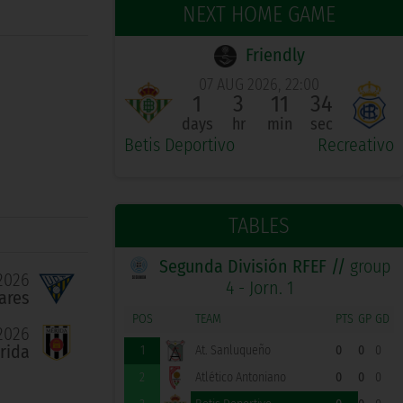
NEXT HOME GAME
Friendly
07 AUG 2026, 22:00
1
3
11
33
days
hr
min
sec
Betis Deportivo
Recreativo
TABLES
Segunda División RFEF //
group
2026
4 - Jorn. 1
ares
POS
TEAM
PTS
GP
GD
2026
rida
1
At. Sanluqueño
0
0
0
2
Atlético Antoniano
0
0
0