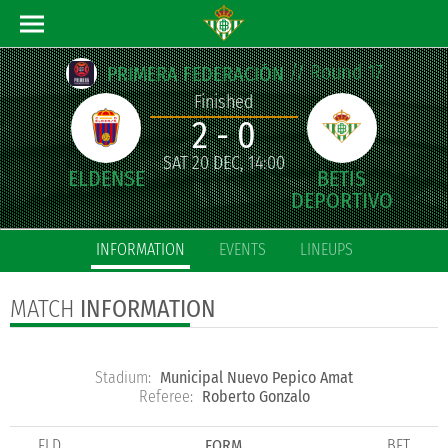
// Round 17
PRIMERA FEDERACIÓN
Finished
2 - 0
SAT 20 DEC, 14:00
INFORMATION
EVENTS
LINEUPS
MATCH
INFORMATION
Stadium:
Municipal Nuevo Pepico Amat
Referee:
Roberto Gonzalo
ELD
FORM
BET