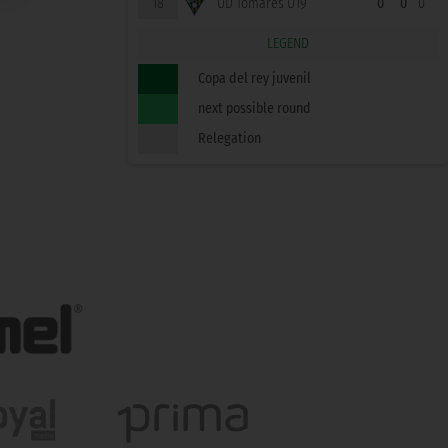
18
UD Tomares U19
0
0
0
LEGEND
Copa del rey juvenil
next possible round
Relegation