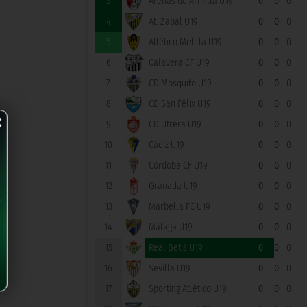
3
Arenas de Armilla U19
0
0
0
4
At. Zabal U19
0
0
0
5
Atlético Melilla U19
0
0
0
6
Calavera CF U19
0
0
0
7
CD Mosquito U19
0
0
0
×
8
CD San Félix U19
0
0
0
9
CD Utrera U19
0
0
0
10
Cádiz U19
0
0
0
11
Córdoba CF U19
0
0
0
12
Granada U19
0
0
0
13
Marbella FC U19
0
0
0
14
Málaga U19
0
0
0
15
Real Betis U19
0
0
0
16
Sevilla U19
0
0
0
17
Sporting Atlético U19
0
0
0