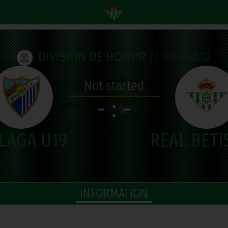
DIVISIÓN DE HONOR
// Round 12
Not started
- : -
INFORMATION