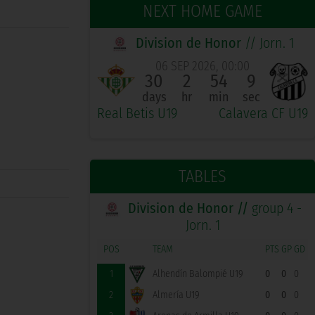
NEXT HOME GAME
Division de Honor
// Jorn. 1
06 SEP 2026, 00:00
30
2
54
8
days
hr
min
sec
Real Betis U19
Calavera CF U19
TABLES
Division de Honor //
group 4 -
Jorn. 1
POS
TEAM
PTS
GP
GD
1
Alhendín Balompié U19
0
0
0
2
Almería U19
0
0
0