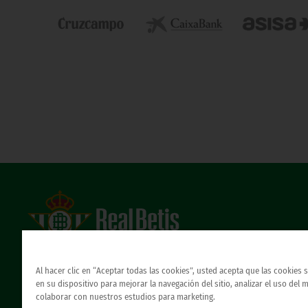
Estadio Benito Villamarín
Avda. de Heliópolis s/n, 41012 Sevilla
Al hacer clic en “Aceptar todas las cookies”, usted acepta que las cookies
Atención al Bético
en su dispositivo para mejorar la navegación del sitio, analizar el uso del 
colaborar con nuestros estudios para marketing.