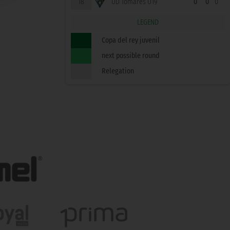
18
UD Tomares U19
0
0
0
LEGEND
Copa del rey juvenil
next possible round
Relegation