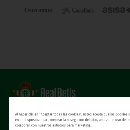
Estadio Benito Villamarín
Avda. de Heliópolis s/n, 41012 Sevilla
Al hacer clic en “Aceptar todas las cookies”, usted acepta que las cookies
Atención al Bético
en su dispositivo para mejorar la navegación del sitio, analizar el uso del 
colaborar con nuestros estudios para marketing.