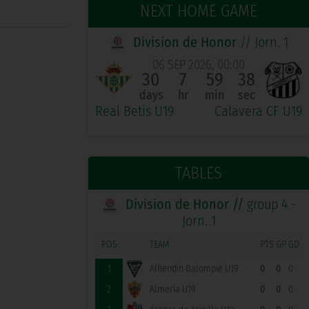
NEXT HOME GAME
Division de Honor
// Jorn. 1
06 SEP 2026, 00:00
30
7
59
37
days
hr
min
sec
Real Betis U19
Calavera CF U19
TABLES
Division de Honor //
group 4 -
Jorn. 1
POS
TEAM
PTS
GP
GD
1
Alhendín Balompié U19
0
0
0
2
Almería U19
0
0
0