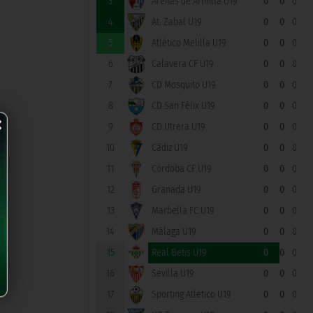
3
Arenas de Armilla U19
0
0
0
4
At. Zabal U19
0
0
0
5
Atlético Melilla U19
0
0
0
6
Calavera CF U19
0
0
0
7
CD Mosquito U19
0
0
0
×
8
CD San Félix U19
0
0
0
9
CD Utrera U19
0
0
0
10
Cádiz U19
0
0
0
11
Córdoba CF U19
0
0
0
12
Granada U19
0
0
0
13
Marbella FC U19
0
0
0
14
Málaga U19
0
0
0
15
Real Betis U19
0
0
0
16
Sevilla U19
0
0
0
17
Sporting Atlético U19
0
0
0