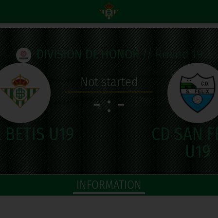
DIVISIÓN DE HONOR
// Round 19
Not started
- : -
INFORMATION