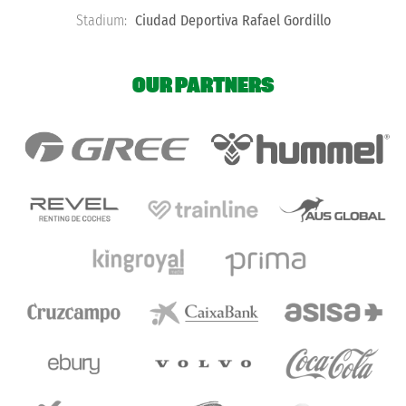
Stadium:
Ciudad Deportiva Rafael Gordillo
OUR PARTNERS