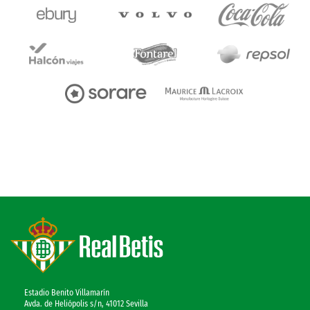
Estadio Benito Villamarín
Avda. de Heliópolis s/n, 41012 Sevilla