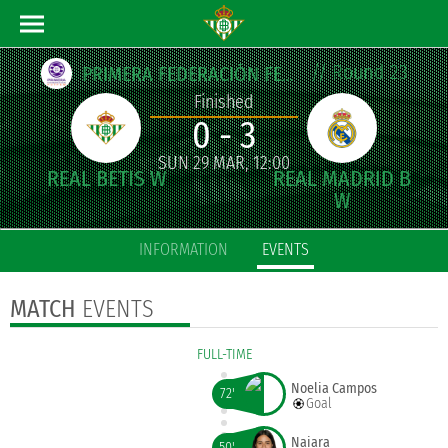
// Round 23
PRIMERA FEDERACIÓN FEMENINA
Finished
0 - 3
SUN 29 MAR, 12:00
INFORMATION
EVENTS
MATCH
EVENTS
FULL-TIME
Noelia Campos
72'
Goal
Naiara
50'