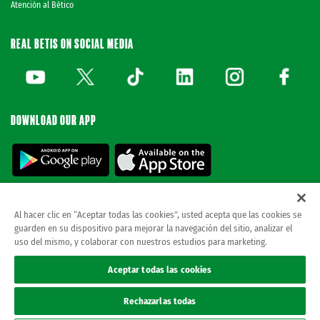
Atención al Bético
REAL BETIS ON SOCIAL MEDIA
DOWNLOAD OUR APP
Al hacer clic en “Aceptar todas las cookies”, usted acepta que las cookies se
guarden en su dispositivo para mejorar la navegación del sitio, analizar el
© REAL BETIS BALOMPIE.
This website is the only official Real Betis Balompié. All
uso del mismo, y colaborar con nuestros estudios para marketing.
rights reserved..
Legal notice
Aceptar todas las cookies
Privacy policy
Cookies
Rechazarlas todas
Accessibility
ethical channel